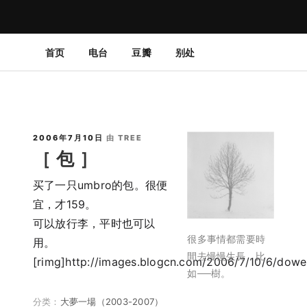
首页
电台
豆瓣
别处
独立博客 | 诗歌 | 随笔 | 书评 | 影评 | 摄影 | 生活记录
樹的漫長歲月
2006年7月10日
由
TREE
［ 包 ］
买了一只umbro的包。很便
宜，才159。
可以放行李，平时也可以
很多事情都需要時
用。
間去慢慢生長，比
[rimg]http://images.blogcn.com/2006/7/10/6/dowe
如──樹。
分类：
大夢一場（2003-2007）