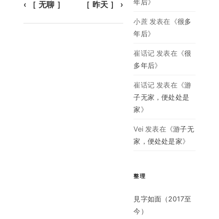
年后
》
‹ ［ 无聊 ］
［ 昨天 ］ ›
小蔗
发表在《
很多
年后
》
崔话记
发表在《
很
多年后
》
崔话记
发表在《
游
子无家，便处处是
家
》
Vei
发表在《
游子无
家，便处处是家
》
整理
見字如面（2017至
今）