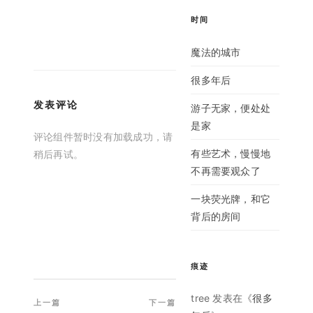
时间
魔法的城市
很多年后
发表评论
游子无家，便处处
是家
评论组件暂时没有加载成功，请
有些艺术，慢慢地
稍后再试。
不再需要观众了
一块荧光牌，和它
背后的房间
痕迹
文章导航
tree
发表在《
很多
上一篇
下一篇