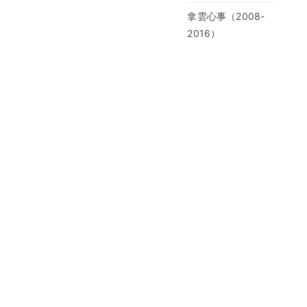
拿雲心事（2008-
2016）
大夢一場（2003-
2007）
音乐
又及
公众号