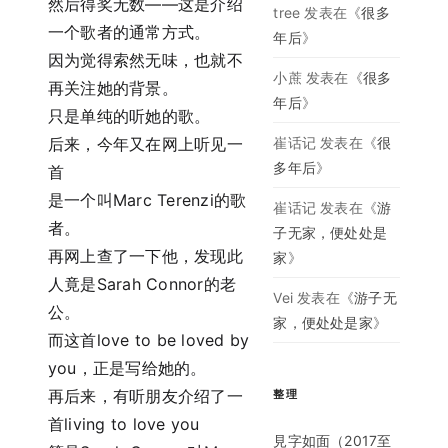
然后得奖无数——这是介绍
tree
发表在《
很多
一个歌者的通常方式。
年后
》
因为觉得索然无味，也就不
小蔗
发表在《
很多
再关注她的背景。
年后
》
只是单纯的听她的歌。
崔话记
发表在《
很
后来，今年又在网上听见一
多年后
》
首
是一个叫Marc Terenzi的歌
崔话记
发表在《
游
者。
子无家，便处处是
再网上查了一下他，发现此
家
》
人竟是Sarah Connor的老
Vei
发表在《
游子无
公。
家，便处处是家
》
而这首love to be loved by
you，正是写给她的。
再后来，有听朋友介绍了一
整理
首living to love you
見字如面（2017至