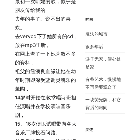
最初一次听她的歌，似乎是
朋友传给我的
去年的事了。说不出的喜
时间
欢。
魔法的城市
去verycd下了她所有的cd，
放在mp3里听。
很多年后
在网上查了一下她为数不多
游子无家，便处处
的资料，
是家
祖父的纽澳良血缘让她在幼
有些艺术，慢慢地
年时期即深受蓝调灵魂乐的
不再需要观众了
薰陶，
14岁时开始在教堂唱诗班担
一块荧光牌，和它
任演唱并在学校演唱音乐
背后的房间
剧，
15、16岁便以试唱带向各大
痕迹
音乐厂牌投石问路。