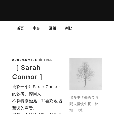
首页
电台
豆瓣
别处
独立博客 | 诗歌 | 随笔 | 书评 | 影评 | 摄影 | 生活记录
樹的漫長歲月
2006年6月18日
由
TREE
［ Sarah
Connor ］
喜欢一个叫Sarah Connor
的歌者。德国人。
很多事情都需要時
不算特别漂亮，却喜欢她唱
間去慢慢生長，比
蓝调的声音。
如──樹。