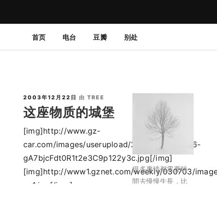
首页
电台
豆瓣
别处
独立博客 | 诗歌 | 随笔 | 书评 | 影评 | 摄影 | 生活记录
樹的漫長歲月
2003年12月22日
由
TREE
这座物质的城堡
[img]http://www.gz-
car.com/images/userupload/20032/14/113346-
gA7bjcFdt0R1t2e3C9p122y3c.jpg[/img]
很多事情都需要時
[img]http://www1.gznet.com/weekly/030703/imag
間去慢慢生長，比
ov1.jpg[/img]
如──樹。
[img]http://www1.gznet.com/weekly/030703/imag
ov3.jpg[/img]