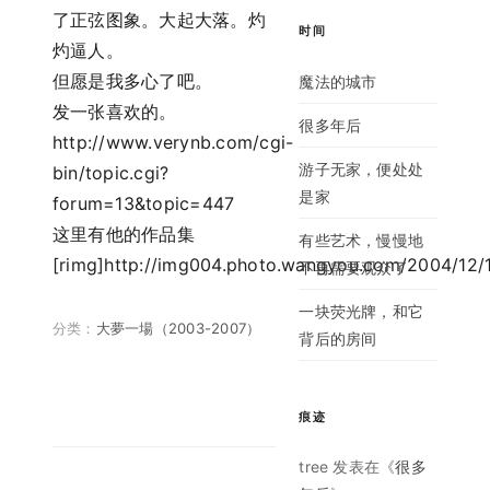
了正弦图象。大起大落。灼
时间
灼逼人。
但愿是我多心了吧。
魔法的城市
发一张喜欢的。
很多年后
http://www.verynb.com/cgi-
游子无家，便处处
bin/topic.cgi?
是家
forum=13&topic=447
这里有他的作品集
有些艺术，慢慢地
[rimg]http://img004.photo.wangyou.com/2004/12
不再需要观众了
一块荧光牌，和它
分类：
大夢一場（2003-2007）
背后的房间
痕迹
tree
发表在《
很多