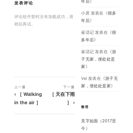
年后
》
发表评论
小蔗
发表在《
很多
评论组件暂时没有加载成功，请
年后
》
稍后再试。
崔话记
发表在《
很
多年后
》
崔话记
发表在《
游
子无家，便处处是
家
》
Vei
发表在《
游子无
文章导航
家，便处处是家
》
上一篇
下一篇
‹ ［ Walking
［ 天在下雨
in the air ］
］ ›
整理
見字如面（2017至
今）