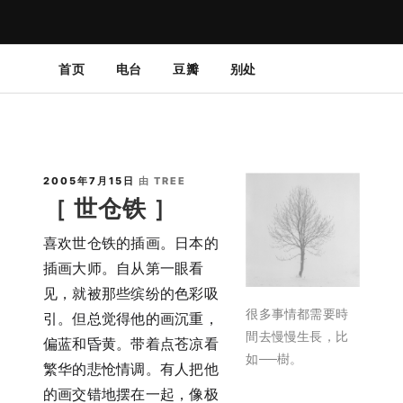
首页
电台
豆瓣
别处
独立博客 | 诗歌 | 随笔 | 书评 | 影评 | 摄影 | 生活记录
樹的漫長歲月
2005年7月15日
由
TREE
［ 世仓铁 ］
喜欢世仓铁的插画。日本的
插画大师。自从第一眼看
见，就被那些缤纷的色彩吸
很多事情都需要時
引。但总觉得他的画沉重，
間去慢慢生長，比
偏蓝和昏黄。带着点苍凉看
如──樹。
繁华的悲怆情调。有人把他
的画交错地摆在一起，像极